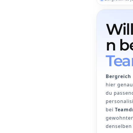
Wi
n b
Tea
Bergreich
hier genau 
du passen
personalisi
bei
Teamd
gewohnten
denselben