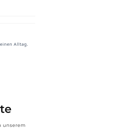
inen Alltag.
te
in unserem