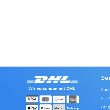
Se
Suc
Kont
Blo