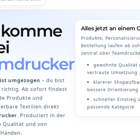
llkomme
Alles jetzt an einem 
Produkte, Personalisier
ei
Bestellung laufen ab sof
zentral über Teamdrucke
mdrucker
gewohnte Qualität
vertraute Umsetzung
 ist umgezogen
– du bist
klarerer Shopaufb
richtig. Ab sofort findest
bessere Orientierung
de Produkte und
schneller Einstieg 
erbare Textilien direkt
passende Kategorie
rucker
. Produziert in der
 Qualität und von
 Händen.