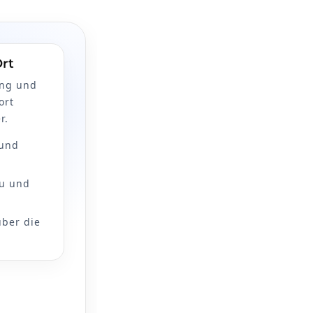
Ort
ung und
ort
r.
 und
au und
über die